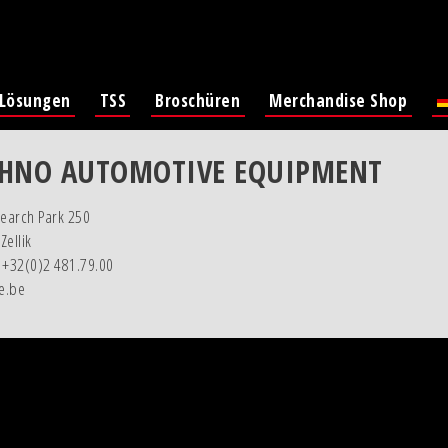
-Lösungen
TSS
Broschüren
Merchandise Shop
CHNO AUTOMOTIVE EQUIPMENT
search Park 250
Zellik
Ki
 +32(0)2 481.79.00
e.be
Lat