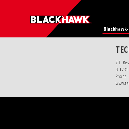
Blackhawk
TE
Z.1. Re
B-1731 
Phone :
www.ta