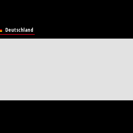
Deutschland
Global Page
France
Italia
United
ngdom
America
ina