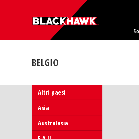
So
BELGIO
Altri paesi
Asia
Australasia
E.A.U.